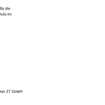
für die
Aula im
rtner ZT GmbH