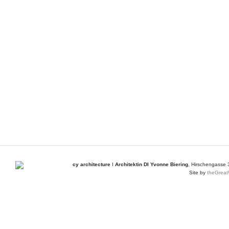
cy architecture
I
Architektin DI Yvonne Biering
, Hirschengasse 
Site by
theGreat
Diese Website verwendet Cookies – nähere Informationen dazu 
akzeptieren.
OK
Datenschutzerklärung