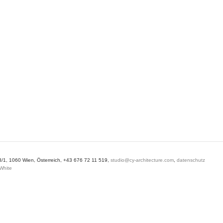
3/1, 1060 Wien, Österreich, +43 676 72 11 519,
studio@cy-architecture.com
,
datenschutz
White
und zu Ihren Rechten als Benutzer finden Sie in unserer Daten