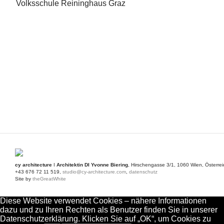
Volksschule Reininghaus Graz
cy architecture
I
Architektin DI Yvonne Biering
, Hirschengasse 3/1, 1060 Wien, Österrei
+43 676 72 11 519,
studio@cy-architecture.com
,
datenschutz
Site by
theGreatWhite
Diese Website verwendet Cookies – nähere Informationen
dazu und zu Ihren Rechten als Benutzer finden Sie in unserer
Datenschutzerklärung. Klicken Sie auf „OK“, um Cookies zu