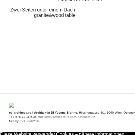
Zwei Seiten unter einem Dach
granite&wood table
cy architecture
I
Architektin DI Yvonne Biering
, Hirschengasse 3/1, 1060 Wien, Österrei
+43 676 72 11 519,
studio@cy-architecture.com
,
datenschutz
Site by
theGreatWhite
Diese Website verwendet Cookies – nähere Informationen